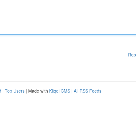
Rep
d
|
Top Users
| Made with
Kliqqi CMS
|
All RSS Feeds