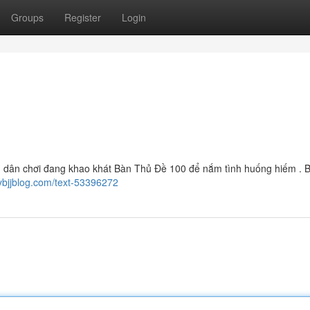
Groups
Register
Login
ân chơi đang khao khát Bàn Thủ Đề 100 để nắm tình huống hiếm . Bà
bjjblog.com/text-53396272