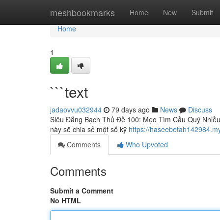
Home
meshbookmarks
Home
New
Submit
Home
1
```text
jadaovvu032944
79 days ago
News
Discuss
Siêu Đẳng Bạch Thủ Đề 100: Mẹo Tìm Cầu Quý Nhiều d
này sẽ chia sẻ một số kỹ
https://haseebetah142984.my
Comments
Who Upvoted
Comments
Submit a Comment
No HTML