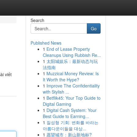
Search
Go
Published News
1
End of Lease Property
Cleanups Using Rubbish Re...
1
太阳城娱乐：最新动态与玩
法指南
1
Muzzical Money Review: Is
i viết
It Worth the Hype?
1
Improve The Confidentiality
with Stylish ...
1
Betflik45: Your Top Guide to
Digital Gaming
1
Digital Cash System: Your
Best Guide to Earning...
1
질성형 기회: 변화를 바라는
아름다운이들을 대상...
1
愿望城市：新山新地标?