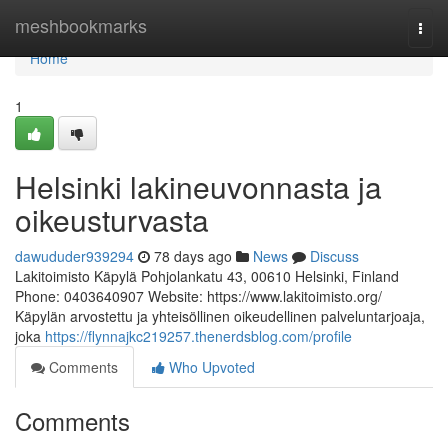
Home
meshbookmarks
Togg
navi
Home
1
Helsinki lakineuvonnasta ja
oikeusturvasta
dawududer939294
78 days ago
News
Discuss
Lakitoimisto Käpylä Pohjolankatu 43, 00610 Helsinki, Finland
Phone: 0403640907 Website: https://www.lakitoimisto.org/
Käpylän arvostettu ja yhteisöllinen oikeudellinen palveluntarjoaja,
joka
https://flynnajkc219257.thenerdsblog.com/profile
Comments
Who Upvoted
Comments