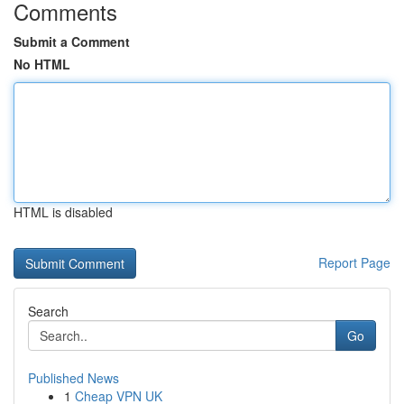
Comments
Submit a Comment
No HTML
HTML is disabled
Report Page
Search
Go
Published News
1
Cheap VPN UK