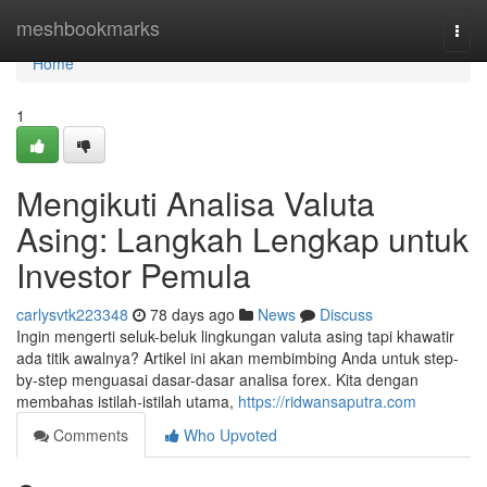
Home
meshbookmarks
Togg
navi
Home
1
Mengikuti Analisa Valuta
Asing: Langkah Lengkap untuk
Investor Pemula
carlysvtk223348
78 days ago
News
Discuss
Ingin mengerti seluk-beluk lingkungan valuta asing tapi khawatir
ada titik awalnya? Artikel ini akan membimbing Anda untuk step-
by-step menguasai dasar-dasar analisa forex. Kita dengan
membahas istilah-istilah utama,
https://ridwansaputra.com
Comments
Who Upvoted