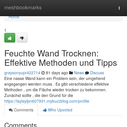
Home
meshbookmarks
Togg
navi
Home
1
Feuchte Wand Trocknen:
Effektive Methoden und Tipps
graysonyupr422714
81 days ago
News
Discuss
Eine nasse Wand kann ein Problem sein, der umgehend
angegangen werden muss . Es gibt verschiedene effektive
Methoden , um die Fläche wieder trocken zu bekommen.
Zunächst sollte , die den Grund für die
https://laylaylpn607931.mybuzzblog.com/profile
Comments
Who Upvoted
Comments