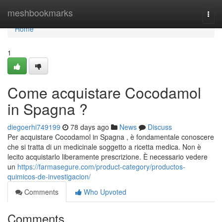
Home
meshbookmarks
Togg
navi
Home
1
Come acquistare Cocodamol
in Spagna ?
diegoerhi749199
78 days ago
News
Discuss
Per acquistare Cocodamol in Spagna , è fondamentale conoscere
che si tratta di un medicinale soggetto a ricetta medica. Non è
lecito acquistarlo liberamente prescrizione. È necessario vedere
un
https://farmasegure.com/product-category/productos-
quimicos-de-investigacion/
Comments
Who Upvoted
Comments