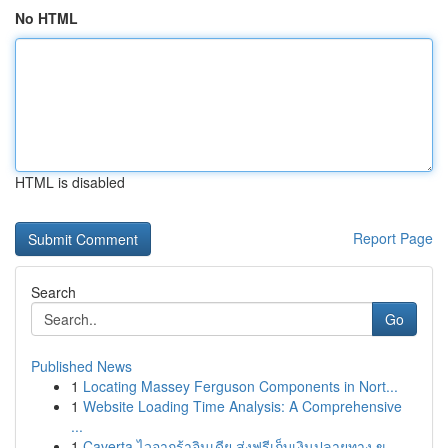
No HTML
HTML is disabled
Report Page
Search
Go
Published News
1
Locating Massey Ferguson Components in Nort...
1
Website Loading Time Analysis: A Comprehensive
...
1
Caverta ไวอากร้าอินเดีย ส่งฟรีเก็บเงินปลายทาง ข...