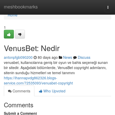
Home
meshbookmarks
Togg
navi
Home
1
VenusBet: Nedir
antonpfgb090200
80 days ago
News
Discuss
venusbet, kullanıcılarına geniş bir oyun ve bahis seçeneği sunan
bir sitedir. Aşağıdaki bölümlerde, VenusBet copyright adımlarını,
sitenin sunduğu hizmetleri ve temel tanımını
https://ihannapvdg862326.blogs-
service.com/72535093/venusbet-copyright
Comments
Who Upvoted
Comments
Submit a Comment