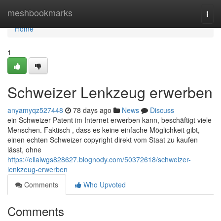
Home
meshbookmarks
Togg
navi
Home
1
Schweizer Lenkzeug erwerben
anyamyqz527448
78 days ago
News
Discuss
ein Schweizer Patent im Internet erwerben kann, beschäftigt viele
Menschen. Faktisch , dass es keine einfache Möglichkeit gibt,
einen echten Schweizer copyright direkt vom Staat zu kaufen
lässt, ohne
https://ellaiwgs828627.blognody.com/50372618/schweizer-
lenkzeug-erwerben
Comments
Who Upvoted
Comments