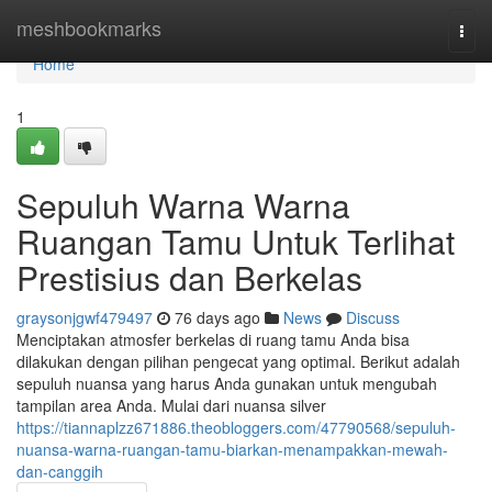
Home
meshbookmarks
Togg
navi
Home
1
Sepuluh Warna Warna
Ruangan Tamu Untuk Terlihat
Prestisius dan Berkelas
graysonjgwf479497
76 days ago
News
Discuss
Menciptakan atmosfer berkelas di ruang tamu Anda bisa
dilakukan dengan pilihan pengecat yang optimal. Berikut adalah
sepuluh nuansa yang harus Anda gunakan untuk mengubah
tampilan area Anda. Mulai dari nuansa silver
https://tiannaplzz671886.theobloggers.com/47790568/sepuluh-
nuansa-warna-ruangan-tamu-biarkan-menampakkan-mewah-
dan-canggih