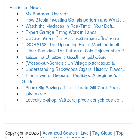
Published News
1
My Bedroom Upgrade
1
How Bitcoin investing Signals perform and What ...
1
Watch the Madness In Real-Time : Your Defi...
1
Expert Garage Fitting Work in Lancs
1
พูลวิลล่า พัทยา: โอเอซิส ส่วนตัวของคุณ ใกล้ ทะเล
1
{SORA168: The Upcoming Era of Machine Intell...
1
Uther Peptides: The Future of Skin Rejuvenation ?
1
فيلات للبيع في المدينة : استثمارك في منطقة...
1
{Vresse-sur-Semois : Un Village pittoresque à...
1
Understanding Backwoods Cigars: History, Flavor...
1
The Power of Research Peptides: A Beginner's
Guide
1
Score Big Savings: The Ultimate Gift Card Deals...
1
iptv maroc
1
Lovecký e-shop: Vaš zdroj prvotriednych potrieb...
Copyright © 2026 |
Advanced Search
|
Live
|
Tag Cloud
|
Top