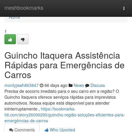
Home
meshbookmarks
Togg
navi
Home
1
Guincho Itaquera Assistência
Rápidas para Emergências de
Carros
montyjawh863847
66 days ago
News
Discuss
Precisa de socorro imediato para o seu carro em a região? O
Guincho Itaquera oferece serviços rápidas para imprevistos
automotivos. Nossa equipe está disponível para atender
ininterruptamente ,
https://bookmarks-
hit.com/story26006290/guincho-região-soluções-eficientes-para-
emergências-de-carros
Comments
Who Upvoted