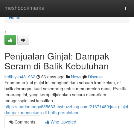
Home
meshbookmarks
Togg
navi
Home
1
Penjualan Ginjal: Dampak
Seram di Balik Kebutuhan
keithlyvp481962
66 days ago
News
Discuss
Fenomena jual ginjal ini menghadirkan sebuah ironi kelam, di
balik dorongan kuat seseorang untuk memperoleh dana. Praktik
terlarang ini, yang kerap dijalankan secara diam-diam ,
mengeksploitasi kesulitan
https://mariampogc835633.mybuzzblog.com/21671489/jual-ginjal-
dampak-mencekam-di-balik-permintaan
Comments
Who Upvoted