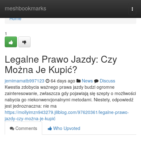
Home
meshbookmarks
Togg
navi
Home
1
Legalne Prawo Jazdy: Czy
Można Je Kupić?
jemimamatb997123
64 days ago
News
Discuss
Kwestia zdobycia ważnego prawa jazdy budzi ogromne
zainteresowanie, zwłaszcza gdy pojawiają się szepty o możliwości
nabycia go niekonwencjonalnymi metodami. Niestety, odpowiedź
jest jednoznaczna: nie ma
https://mollyimzn943279.jiliblog.com/97620361/legalne-prawo-
jazdy-czy-można-je-kupić
Comments
Who Upvoted