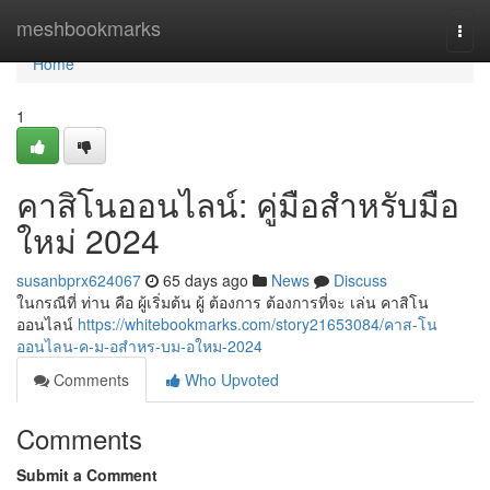
Home
meshbookmarks
Togg
navi
Home
1
คาสิโนออนไลน์: คู่มือสำหรับมือ
ใหม่ 2024
susanbprx624067
65 days ago
News
Discuss
ในกรณีที่ ท่าน คือ ผู้เริ่มต้น ผู้ ต้องการ ต้องการที่จะ เล่น คาสิโน
ออนไลน์
https://whitebookmarks.com/story21653084/คาส-โน
ออนไลน-ค-ม-อสำหร-บม-อใหม-2024
Comments
Who Upvoted
Comments
Submit a Comment