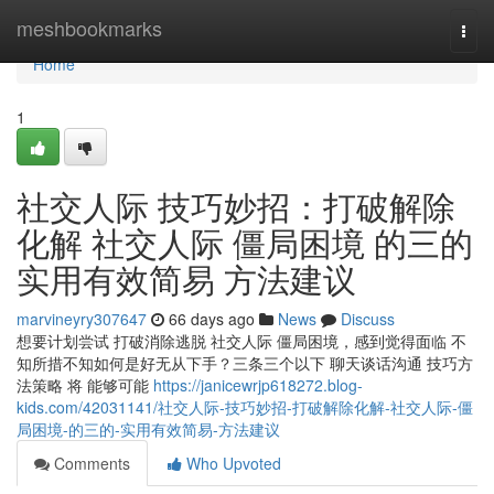
Home
meshbookmarks
Togg
navi
Home
1
社交人际 技巧妙招：打破解除
化解 社交人际 僵局困境 的三的
实用有效简易 方法建议
marvineyry307647
66 days ago
News
Discuss
想要计划尝试 打破消除逃脱 社交人际 僵局困境，感到觉得面临 不
知所措不知如何是好无从下手？三条三个以下 聊天谈话沟通 技巧方
法策略 将 能够可能
https://janicewrjp618272.blog-
kids.com/42031141/社交人际-技巧妙招-打破解除化解-社交人际-僵
局困境-的三的-实用有效简易-方法建议
Comments
Who Upvoted