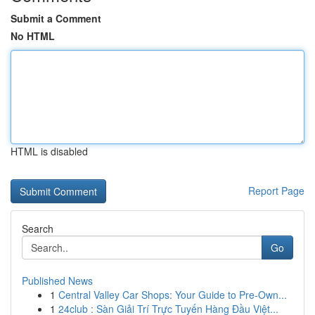
Submit a Comment
No HTML
HTML is disabled
Report Page
Search
Go
Published News
1
Central Valley Car Shops: Your Guide to Pre-Own...
1
24club : Sàn Giải Trí Trực Tuyến Hàng Đầu Việt...