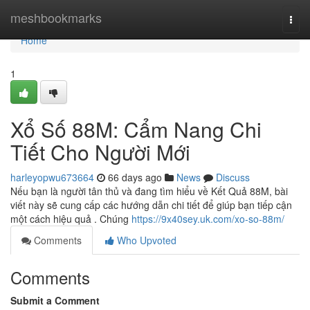
Home
meshbookmarks
Togg
navi
Home
1
Xổ Số 88M: Cẩm Nang Chi
Tiết Cho Người Mới
harleyopwu673664
66 days ago
News
Discuss
Nếu bạn là người tân thủ và đang tìm hiểu về Kết Quả 88M, bài
viết này sẽ cung cấp các hướng dẫn chi tiết để giúp bạn tiếp cận
một cách hiệu quả . Chúng
https://9x40sey.uk.com/xo-so-88m/
Comments
Who Upvoted
Comments
Submit a Comment