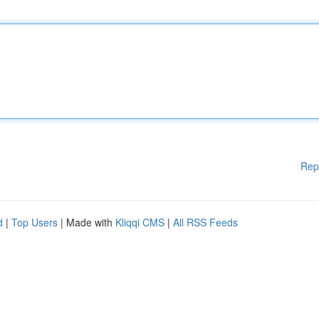
Rep
d
|
Top Users
| Made with
Kliqqi CMS
|
All RSS Feeds