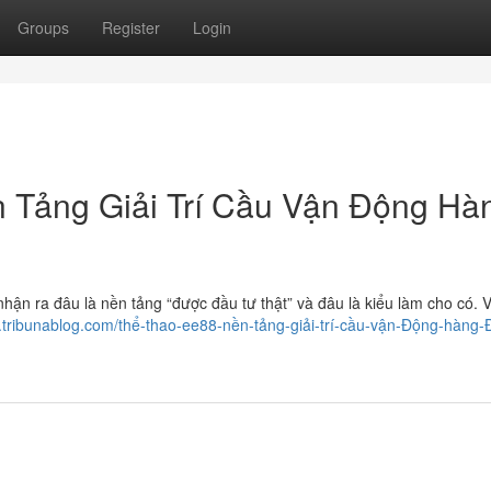
Groups
Register
Login
 Tảng Giải Trí Cầu Vận Động Hà
nhận ra đâu là nền tảng “được đầu tư thật” và đâu là kiểu làm cho có. 
.tribunablog.com/thể-thao-ee88-nền-tảng-giải-trí-cầu-vận-Động-hàng-