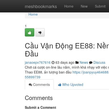
Home
meshbookmarks
Home
New
Submit
Home
1
Cầu Vận Động EE88: Nền
Đầu
janaoepv767616
63 days ago
News
Discuss
Chơi cá cược on-line lâu năm, mình khá nhạy với việc 
Thao EE88, ấn tượng ban đầu
https://joanpyuy464688
55899739
Comments
Who Upvoted
Comments
Submit a Comment