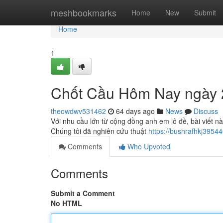
Home
meshbookmarks
Home
New
Submit
Home
1
Chốt Cầu Hôm Nay ngày 
theowdwv531462
64 days ago
News
Discuss
Với nhu cầu lớn từ cộng đồng anh em lô đề, bài viết 
Chúng tôi đã nghiên cứu thuật
https://bushrafhkj395
Comments
Who Upvoted
Comments
Submit a Comment
No HTML