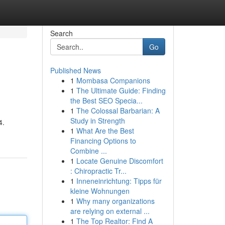
Search
Go
Published News
1
Mombasa Companions
1
The Ultimate Guide: Finding
the Best SEO Specia...
1
The Colossal Barbarian: A
Study in Strength
4.
1
What Are the Best
Financing Options to
Combine ...
1
Locate Genuine Discomfort
: Chiropractic Tr...
1
Inneneinrichtung: Tipps für
kleine Wohnungen
1
Why many organizations
are relying on external ...
1
The Top Realtor: Find A