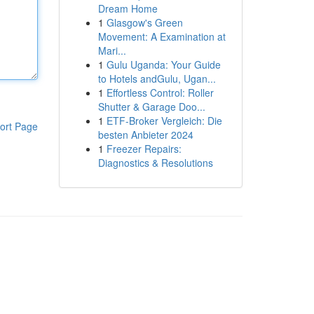
Dream Home
1
Glasgow's Green
Movement: A Examination at
Mari...
1
Gulu Uganda: Your Guide
to Hotels andGulu, Ugan...
1
Effortless Control: Roller
Shutter & Garage Doo...
1
ETF-Broker Vergleich: Die
ort Page
besten Anbieter 2024
1
Freezer Repairs:
Diagnostics & Resolutions