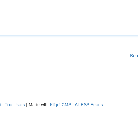
Rep
d
|
Top Users
| Made with
Kliqqi CMS
|
All RSS Feeds