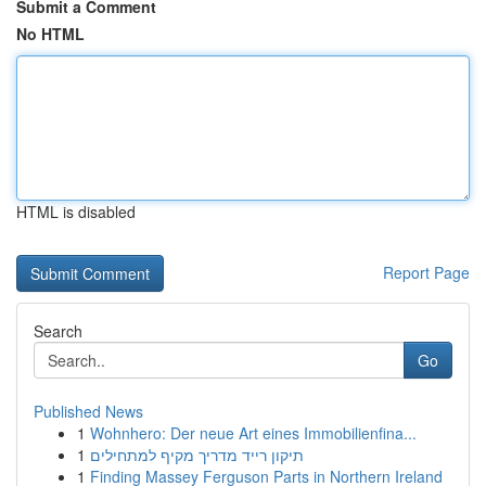
Submit a Comment
No HTML
HTML is disabled
Report Page
Search
Go
Published News
1
Wohnhero: Der neue Art eines Immobilienfina...
1
תיקון רייד מדריך מקיף למתחילים
1
Finding Massey Ferguson Parts in Northern Ireland