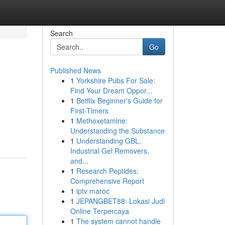
Search
Go
Published News
1
Yorkshire Pubs For Sale:
Find Your Dream Oppor...
1
Betflix Beginner's Guide for
First-Timers
1
Methoxetamine:
Understanding the Substance
1
Understanding GBL,
Industrial Gel Removers,
and...
1
Research Peptides:
Comprehensive Report
1
iptv maroc
1
JEPANGBET88: Lokasi Judi
Online Terpercaya
1
The system cannot handle