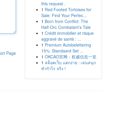
this request .
1
Red Footed Tortoises for
Sale: Find Your Perfec...
1
Born from Conflict: The
Half-Orc Combatant’s Tale
1
Crédit immobilier et risque
aggravé de santé : ...
1
Premium Autobelettering
15%: Standaard Set ...
ort Page
1
OKCAO官网：权威信息一览
1
สล็อตเว็บ แตกง่าย : เล่นสนุก
ทำกำไร จริง !