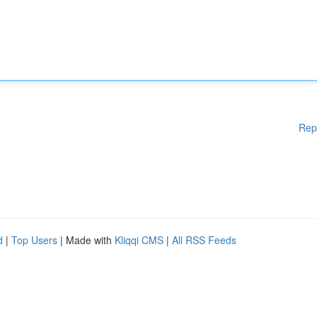
Rep
d
|
Top Users
| Made with
Kliqqi CMS
|
All RSS Feeds