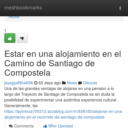
Home
meshbookmarks
Togg
navi
Home
1
Estar en una alojamiento en el
Camino de Santiago de
Compostela
jayagysf804698
65 days ago
News
Discuss
Una de las grandes ventajas de alojarse en una pension a lo
largo del Trayecto de Santiago de Compostela es sin duda la
posibilidad de experimentar una auténtica experiencia cultural .
Generalmente, las
https://laytntvxa705312.azzablog.com/41838160/alojarse-en-una-
alojamiento-en-el-recorrido-de-santiago-de-compostela
Comments
Who Upvoted