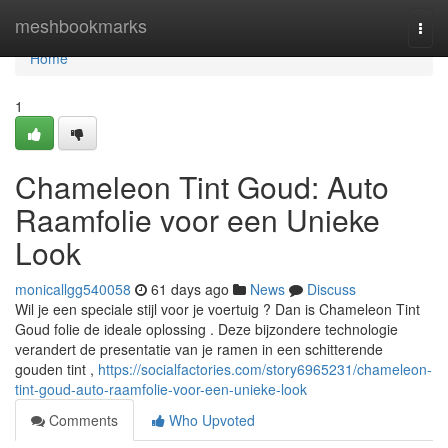
Home
meshbookmarks
Togg
navi
Home
1
Chameleon Tint Goud: Auto
Raamfolie voor een Unieke
Look
monicallgg540058
61 days ago
News
Discuss
Wil je een speciale stijl voor je voertuig ? Dan is Chameleon Tint
Goud folie de ideale oplossing . Deze bijzondere technologie
verandert de presentatie van je ramen in een schitterende
gouden tint ,
https://socialfactories.com/story6965231/chameleon-
tint-goud-auto-raamfolie-voor-een-unieke-look
Comments
Who Upvoted