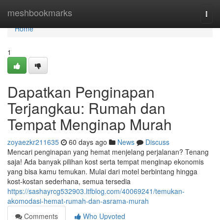
Home
meshbookmarks
Togg
navi
Home
1
Dapatkan Penginapan
Terjangkau: Rumah dan
Tempat Menginap Murah
zoyaezkr211635
60 days ago
News
Discuss
Mencari penginapan yang hemat menjelang perjalanan? Tenang
saja! Ada banyak pilihan kost serta tempat menginap ekonomis
yang bisa kamu temukan. Mulai dari motel berbintang hingga
kost-kostan sederhana, semua tersedia
https://sashayrcg532903.ltfblog.com/40069241/temukan-
akomodasi-hemat-rumah-dan-asrama-murah
Comments
Who Upvoted