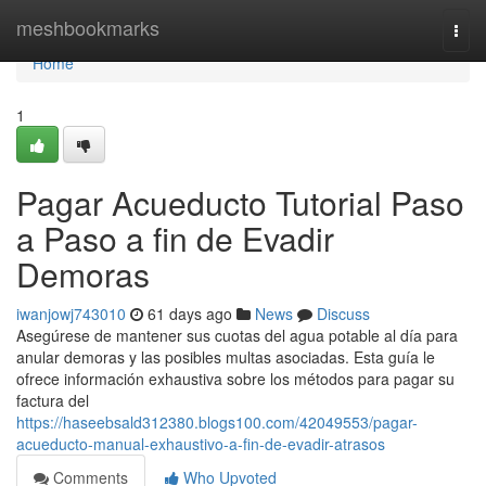
Home
meshbookmarks
Togg
navi
Home
1
Pagar Acueducto Tutorial Paso
a Paso a fin de Evadir
Demoras
iwanjowj743010
61 days ago
News
Discuss
Asegúrese de mantener sus cuotas del agua potable al día para
anular demoras y las posibles multas asociadas. Esta guía le
ofrece información exhaustiva sobre los métodos para pagar su
factura del
https://haseebsald312380.blogs100.com/42049553/pagar-
acueducto-manual-exhaustivo-a-fin-de-evadir-atrasos
Comments
Who Upvoted