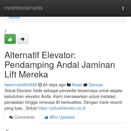
Home
meshbookmarks
Togg
navi
Home
1
Alternatif Elevator:
Pendamping Andal Jaminan
Lift Mereka
iwanmubs809856
60 days ago
News
Discuss
Solusi Elevator hadir sebagai penyedia terpercaya untuk segala
kebutuhan elevator Anda. Kami menawarkan solusi instalasi ,
perawatan hingga renovasi lift berkualitas. Dengan track record
yang luas , Solusi
https://solusielevator.co.id
Comments
Who Upvoted