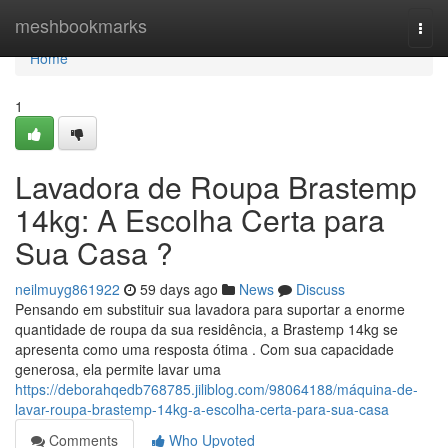
Home
meshbookmarks
Togg
navi
Home
1
Lavadora de Roupa Brastemp
14kg: A Escolha Certa para
Sua Casa ?
neilmuyg861922
59 days ago
News
Discuss
Pensando em substituir sua lavadora para suportar a enorme
quantidade de roupa da sua residência, a Brastemp 14kg se
apresenta como uma resposta ótima . Com sua capacidade
generosa, ela permite lavar uma
https://deborahqedb768785.jiliblog.com/98064188/máquina-de-
lavar-roupa-brastemp-14kg-a-escolha-certa-para-sua-casa
Comments
Who Upvoted