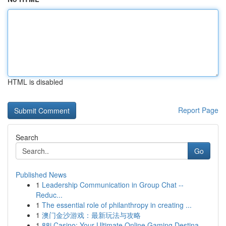
HTML is disabled
Report Page
Search
Go
Published News
1
Leadership Communication in Group Chat --
Reduc...
1
The essential role of philanthropy in creating ...
1
澳门金沙游戏：最新玩法与攻略
1
88i Casino: Your Ultimate Online Gaming Destina...