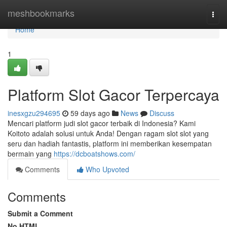
Home
meshbookmarks
Togg
navi
Home
1
Platform Slot Gacor Terpercaya
inesxgzu294695
59 days ago
News
Discuss
Mencari platform judi slot gacor terbaik di Indonesia? Kami
Koitoto adalah solusi untuk Anda! Dengan ragam slot slot yang
seru dan hadiah fantastis, platform ini memberikan kesempatan
bermain yang
https://dcboatshows.com/
Comments
Who Upvoted
Comments
Submit a Comment
No HTML