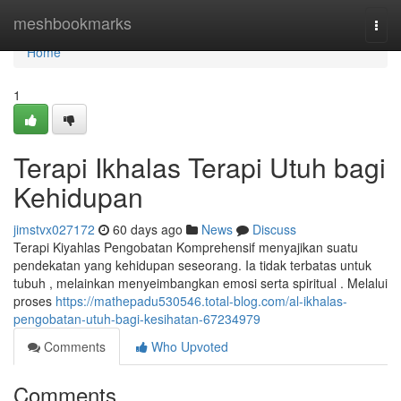
Home
meshbookmarks
Togg
navi
Home
1
Terapi Ikhalas Terapi Utuh bagi
Kehidupan
jimstvx027172
60 days ago
News
Discuss
Terapi Kiyahlas Pengobatan Komprehensif menyajikan suatu
pendekatan yang kehidupan seseorang. Ia tidak terbatas untuk
tubuh , melainkan menyeimbangkan emosi serta spiritual . Melalui
proses
https://mathepadu530546.total-blog.com/al-ikhalas-
pengobatan-utuh-bagi-kesihatan-67234979
Comments
Who Upvoted
Comments