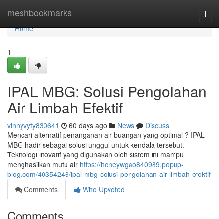
Home
meshbookmarks
Togg
navi
Home
1
IPAL MBG: Solusi Pengolahan
Air Limbah Efektif
vinnyvyty830641
60 days ago
News
Discuss
Mencari alternatif penanganan air buangan yang optimal ? IPAL
MBG hadir sebagai solusi unggul untuk kendala tersebut.
Teknologi inovatif yang digunakan oleh sistem ini mampu
menghasilkan mutu air
https://honeywgao840989.popup-
blog.com/40354246/ipal-mbg-solusi-pengolahan-air-limbah-efektif
Comments
Who Upvoted
Comments