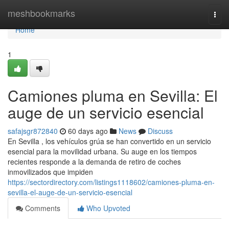
Home
meshbookmarks
Togg
navi
Home
1
Camiones pluma en Sevilla: El
auge de un servicio esencial
safajsgr872840
60 days ago
News
Discuss
En Sevilla , los vehículos grúa se han convertido en un servicio
esencial para la movilidad urbana. Su auge en los tiempos
recientes responde a la demanda de retiro de coches
inmovilizados que impiden
https://sectordirectory.com/listings1118602/camiones-pluma-en-
sevilla-el-auge-de-un-servicio-esencial
Comments
Who Upvoted