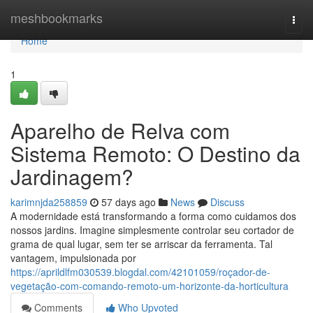
Home
meshbookmarks
Togg
navi
Home
1
Aparelho de Relva com
Sistema Remoto: O Destino da
Jardinagem?
karimnjda258859
57 days ago
News
Discuss
A modernidade está transformando a forma como cuidamos dos
nossos jardins. Imagine simplesmente controlar seu cortador de
grama de qual lugar, sem ter se arriscar da ferramenta. Tal
vantagem, impulsionada por
https://aprildlfm030539.blogdal.com/42101059/roçador-de-
vegetação-com-comando-remoto-um-horizonte-da-horticultura
Comments
Who Upvoted