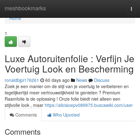
Home
meshbookmarks
Togg
navi
Home
1
Luxe Autoruitenfolie : Verfijn Je
Voertuig Look en Bescherming
ronaldbjpi176261
60 days ago
News
Discuss
Zoek je een manier om de stijl van je voertuig te verbeteren en
tegelijkertijd meer vertrouwelijkheid te genieten ? Premium
Raamfolie is de oplossing ! Onze folie biedt niet alleen een
stijlvolle look , maar
https://aliciaoepv089975.buscawiki.com/user
Comments
Who Upvoted
Comments