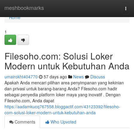
Home
meshbookmarks
Togg
navi
Home
1
Filesoho.com: Solusi Loker
Modern untuk Kebutuhan Anda
umairokht404770
57 days ago
News
Discuss
Apakah Anda mencari pilihan area penyimpanan yang kekinian
dan privasi untuk barang-barang Anda? Filesoho.com hadir
sebagai penyedia platform loker maya yang inovatif . Dengan
Filesoho.com, Anda dapat
https://aadamkucq767558.bloggactif.com/43123392/filesoho-
com-solusi-loker-modern-untuk-kebutuhan-anda
Comments
Who Upvoted