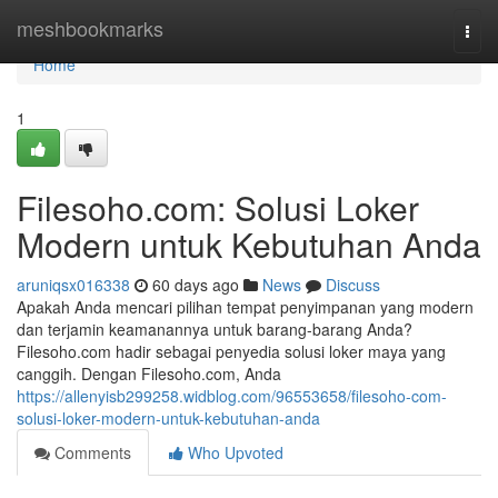
Home
meshbookmarks
Togg
navi
Home
1
Filesoho.com: Solusi Loker
Modern untuk Kebutuhan Anda
aruniqsx016338
60 days ago
News
Discuss
Apakah Anda mencari pilihan tempat penyimpanan yang modern
dan terjamin keamanannya untuk barang-barang Anda?
Filesoho.com hadir sebagai penyedia solusi loker maya yang
canggih. Dengan Filesoho.com, Anda
https://allenyisb299258.widblog.com/96553658/filesoho-com-
solusi-loker-modern-untuk-kebutuhan-anda
Comments
Who Upvoted