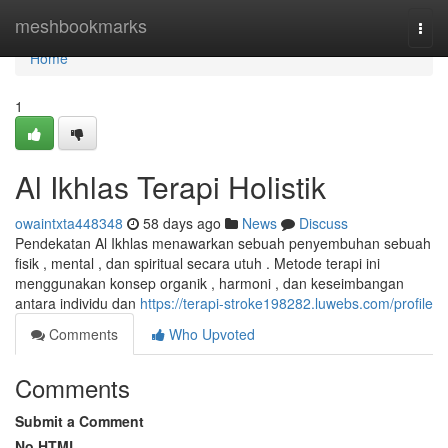
Home
meshbookmarks
Togg
navi
Home
1
Al Ikhlas Terapi Holistik
owaintxta448348
58 days ago
News
Discuss
Pendekatan Al Ikhlas menawarkan sebuah penyembuhan sebuah
fisik , mental , dan spiritual secara utuh . Metode terapi ini
menggunakan konsep organik , harmoni , dan keseimbangan
antara individu dan
https://terapi-stroke198282.luwebs.com/profile
Comments
Who Upvoted
Comments
Submit a Comment
No HTML