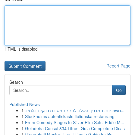
HTML is disabled
Report Page
Search
Go
Published News
1
חשפניות: המדריך השלם לחגיגת מסיבת רווקים בלתי נ...
1
Stockholms autentiskaste italienska restaurang
1
From Comedy Stages to Silver Film Sets: Eddie M...
1
Geladeira Consul 334 Litros: Guia Completo e Dicas
1
{Teen Patti Master: The Ultimate Guide for Be...