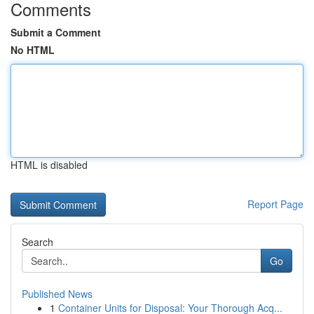
Comments
Submit a Comment
No HTML
HTML is disabled
Report Page
Search
Go
Published News
1
Container Units for Disposal: Your Thorough Acq...