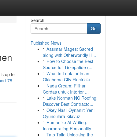
Search
Go
Published News
1
Aasimar Mages: Sacred
men
along with Otherworldly H...
1
How to Choose the Best
Source for Tirzepatide (...
1
What to Look for in an
is op te
Oklahoma City Electricia...
ood-78-
1
Nada Cream: Pilihan
Cerdas untuk Interior ...
1
Lake Norman NC Roofing:
Discover Best Contracto...
1
Okey Nasıl Oynanır: Yeni
Oyunculara Kılavuz
1
Humanize AI Writing:
Incorporating Personality ...
1
Tato Talk: Unlocking the