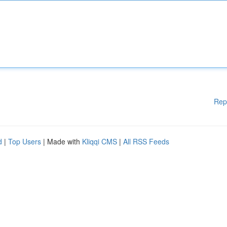
Rep
d
|
Top Users
| Made with
Kliqqi CMS
|
All RSS Feeds