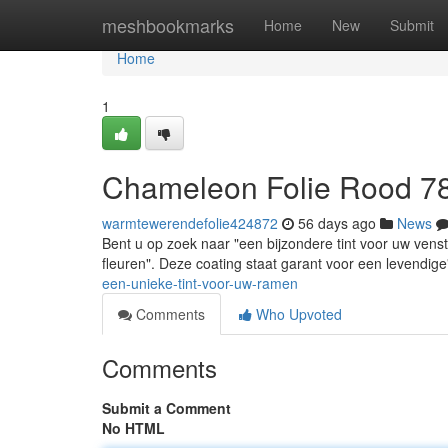
Home
meshbookmarks
Home
New
Submit
Home
1
Chameleon Folie Rood 7
warmtewerendefolie424872
56 days ago
News
Bent u op zoek naar "een bijzondere tint voor uw ven
fleuren". Deze coating staat garant voor een levendig
een-unieke-tint-voor-uw-ramen
Comments
Who Upvoted
Comments
Submit a Comment
No HTML