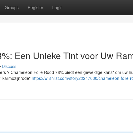
Groups
Register
Login
8%: Een Unieke Tint voor Uw Ra
Discuss
sters ? Chameleon Folie Rood 78% biedt een geweldige kans" om uw hu
e" karmozijnrode"
https://wiishlist.com/story22247030/chameleon-folie-r