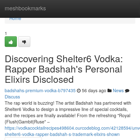
Home
meshbookmarks
Home
1
Discovering Shelter6 Vodka:
Rapper Badshah's Personal
Elixirs Disclosed
badshahs-premium-vodka-b797435
56 days ago
News
Discuss
The rap world is buzzing! The artist Badshah has partnered with
Shelter6 Vodka to design a impressive line of special cocktails,
and the recipes are finally available! From the refreshing "Royal
{Flush|Gambit|Ruse" –
https://vodkacocktailrecipes498604.ourcodeblog.com/42128594/unve
shelter6-vodka-rapper-badshah-s-trademark-elixirs-shown