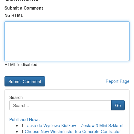
Submit a Comment
No HTML
HTML is disabled
Report Page
Search
Go
Published News
1
Tacka do Wysiewu Kiełków – Zestaw 3 Mini Szklarni
1
Choose New Westminster top Concrete Contractor