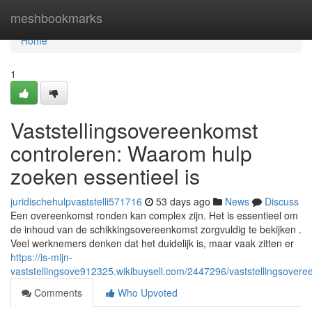
Home
meshbookmarks
Home
1
Vaststellingsovereenkomst
controleren: Waarom hulp
zoeken essentieel is
juridischehulpvaststelli571716
53 days ago
News
Discuss
Een overeenkomst ronden kan complex zijn. Het is essentieel om
de inhoud van de schikkingsovereenkomst zorgvuldig te bekijken .
Veel werknemers denken dat het duidelijk is, maar vaak zitten er
https://is-mijn-
vaststellingsove912325.wikibuysell.com/2447296/vaststellingsove
Comments
Who Upvoted