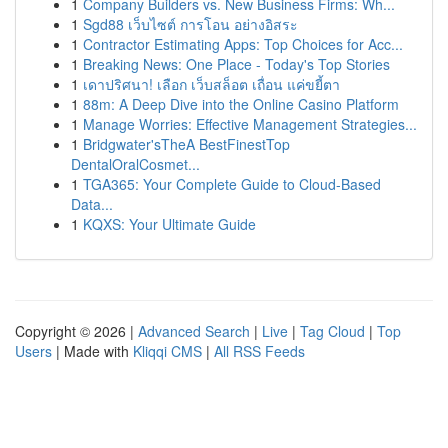
1
Company Builders vs. New Business Firms: Wh...
1
Sgd88 เว็บไซต์ การโอน อย่างอิสระ
1
Contractor Estimating Apps: Top Choices for Acc...
1
Breaking News: One Place - Today's Top Stories
1
เดาปริศนา! เลือก เว็บสล็อต เถื่อน แค่ขยี้ตา
1
88m: A Deep Dive into the Online Casino Platform
1
Manage Worries: Effective Management Strategies...
1
Bridgwater'sTheA BestFinestTop
DentalOralCosmet...
1
TGA365: Your Complete Guide to Cloud-Based
Data...
1
KQXS: Your Ultimate Guide
Copyright © 2026 |
Advanced Search
|
Live
|
Tag Cloud
|
Top
Users
| Made with
Kliqqi CMS
|
All RSS Feeds