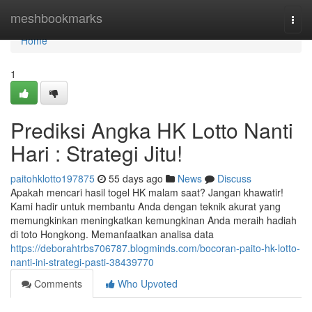
Home
meshbookmarks
Togg
navi
Home
1
Prediksi Angka HK Lotto Nanti
Hari : Strategi Jitu!
paitohklotto197875
55 days ago
News
Discuss
Apakah mencari hasil togel HK malam saat? Jangan khawatir!
Kami hadir untuk membantu Anda dengan teknik akurat yang
memungkinkan meningkatkan kemungkinan Anda meraih hadiah
di toto Hongkong. Memanfaatkan analisa data
https://deborahtrbs706787.blogminds.com/bocoran-paito-hk-lotto-
nanti-ini-strategi-pasti-38439770
Comments
Who Upvoted