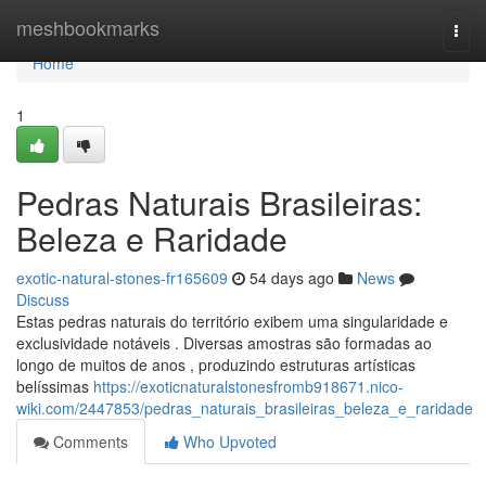
Home
meshbookmarks
Togg
navi
Home
1
Pedras Naturais Brasileiras:
Beleza e Raridade
exotic-natural-stones-fr165609
54 days ago
News
Discuss
Estas pedras naturais do território exibem uma singularidade e
exclusividade notáveis . Diversas amostras são formadas ao
longo de muitos de anos , produzindo estruturas artísticas
belíssimas
https://exoticnaturalstonesfromb918671.nico-
wiki.com/2447853/pedras_naturais_brasileiras_beleza_e_raridade
Comments
Who Upvoted