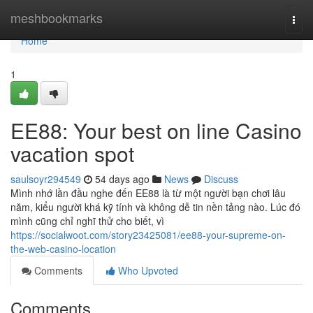
Home
meshbookmarks
Togg
navi
Home
1
EE88: Your best on line Casino
vacation spot
saulsoyr294549
54 days ago
News
Discuss
Mình nhớ lần đầu nghe đến EE88 là từ một người bạn chơi lâu
năm, kiểu người khá kỹ tính và không dễ tin nền tảng nào. Lúc đó
mình cũng chỉ nghĩ thử cho biết, vì
https://socialwoot.com/story23425081/ee88-your-supreme-on-
the-web-casino-location
Comments
Who Upvoted
Comments