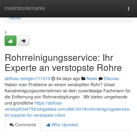
Home
meshbookmarks
Togg
navi
Home
1
Rohrreinigungsservice: Ihr
Experte an verstopste Rohre
abfluss-reinigen711010
54 days ago
News
Discuss
Haben man Probleme an einem verstopften Rohr? Unser
Kanalreinigungsunternehmen ist dein zuverlässige Fachmann für
die Entfernung von Rohrverstopfungen . Wir bieten umgehende
und gründliche
https://abfluss-
verstopft344758.blogsidea.com/48616018/rohrreinigungsservice-
ihr-experte-für-verstopste-rohre
Comments
Who Upvoted