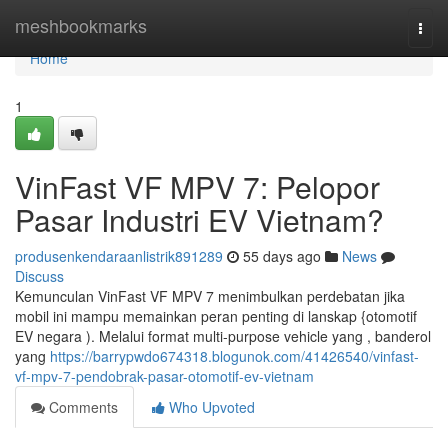
Home
meshbookmarks
Togg
navi
Home
1
VinFast VF MPV 7: Pelopor
Pasar Industri EV Vietnam?
produsenkendaraanlistrik891289
55 days ago
News
Discuss
Kemunculan VinFast VF MPV 7 menimbulkan perdebatan jika
mobil ini mampu memainkan peran penting di lanskap {otomotif
EV negara ). Melalui format multi-purpose vehicle yang , banderol
yang
https://barrypwdo674318.blogunok.com/41426540/vinfast-
vf-mpv-7-pendobrak-pasar-otomotif-ev-vietnam
Comments
Who Upvoted