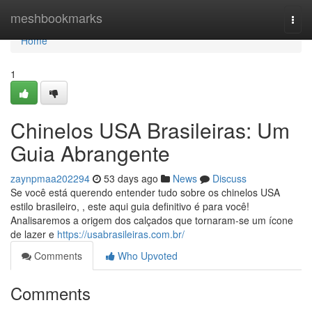
Home
meshbookmarks
Togg
navi
Home
1
Chinelos USA Brasileiras: Um
Guia Abrangente
zaynpmaa202294
53 days ago
News
Discuss
Se você está querendo entender tudo sobre os chinelos USA
estilo brasileiro, , este aqui guia definitivo é para você!
Analisaremos a origem dos calçados que tornaram-se um ícone
de lazer e
https://usabrasileiras.com.br/
Comments
Who Upvoted
Comments