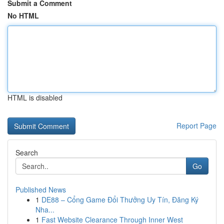
Submit a Comment
No HTML
HTML is disabled
Report Page
Search
Go
Published News
1
DE88 – Cổng Game Đổi Thưởng Uy Tín, Đăng Ký
Nha...
1
Fast Website Clearance Through Inner West