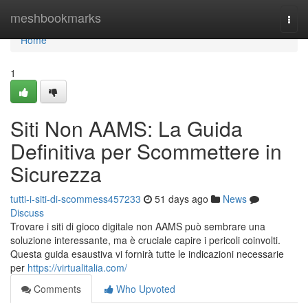
Home
meshbookmarks
Togg
navi
Home
1
Siti Non AAMS: La Guida
Definitiva per Scommettere in
Sicurezza
tutti-i-siti-di-scommess457233
51 days ago
News
Discuss
Trovare i siti di gioco digitale non AAMS può sembrare una
soluzione interessante, ma è cruciale capire i pericoli coinvolti.
Questa guida esaustiva vi fornirà tutte le indicazioni necessarie
per
https://virtualitalia.com/
Comments
Who Upvoted