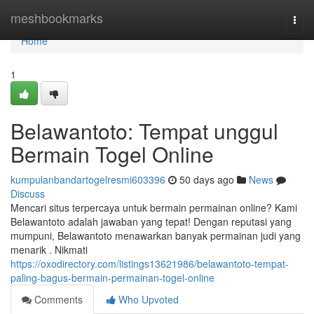
Home
meshbookmarks
Togg
navi
Home
1
Belawantoto: Tempat unggul
Bermain Togel Online
kumpulanbandartogelresmi603396
50 days ago
News
Discuss
Mencari situs terpercaya untuk bermain permainan online? Kami
Belawantoto adalah jawaban yang tepat! Dengan reputasi yang
mumpuni, Belawantoto menawarkan banyak permainan judi yang
menarik . Nikmati
https://oxodirectory.com/listings13621986/belawantoto-tempat-
paling-bagus-bermain-permainan-togel-online
Comments
Who Upvoted