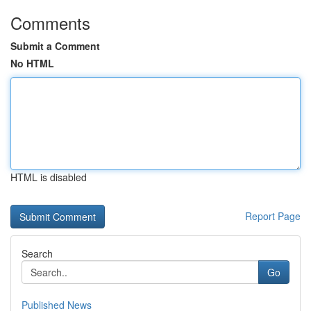
Comments
Submit a Comment
No HTML
HTML is disabled
Report Page
Search
Go
Published News